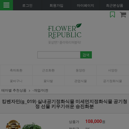
로그인
회원가입
마이페이지
최근본상품
축하화환
근조화환
동양란
서양란
꽃바구니
꽃다발
관엽식물
공기정화식물
테마별 추천상품
-개업/이전
킹벤자민(g_019) 실내공기정화식물 미세먼지정화식물 공기청
정 선물 키우기쉬운 승진화분
108,000
상품가
원
적립금
1%