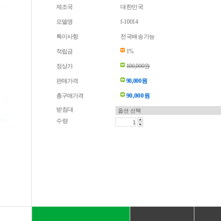
제조국
대한민국
모델명
f-10014
특이사항
전국배송가능
적립금
1%
정상가
100,000원
판매가격
90,000원
90,000
총구매가격
원
받침대
수량