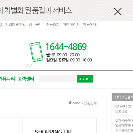
입
기업회원가입
장바구니
주문조회
마이페이지
이용안내
현재 위치
home
상품상세
>
장바구니 (
0
)
찜한상품
고객센터안
입금계좌안
카드결제조