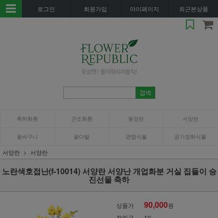
로그인
회원가입
마이페이지
최근본상품
축하화환
근조화환
동양란
서양란
꽃바구니
꽃다발
관엽식물
공기정화식물
서양란
서양란
노란색호접난(f-10014) 서양란 서양난 개업화분 거실 집들이 승
진선물 축하
90,000
상품가
원
적립금
1%