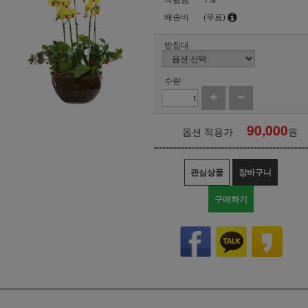
배송비
(무료)
받침대
수량
90,000
옵션 적용가
원
관심상품
장바구니
구매하기