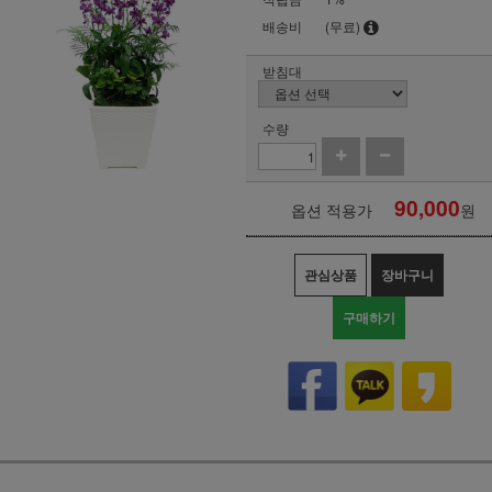
배송비
(무료)
받침대
수량
90,000
옵션 적용가
원
관심상품
장바구니
구매하기