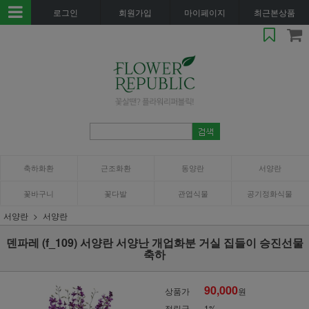
로그인
회원가입
마이페이지
최근본상품
축하화환
근조화환
동양란
서양란
꽃바구니
꽃다발
관엽식물
공기정화식물
서양란
서양란
덴파레 (f_109) 서양란 서양난 개업화분 거실 집들이 승진선물
축하
90,000
상품가
원
적립금
1%