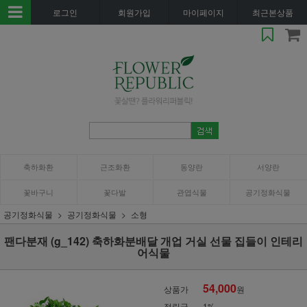
로그인
회원가입
마이페이지
최근본상품
축하화환
근조화환
동양란
서양란
꽃바구니
꽃다발
관엽식물
공기정화식물
공기정화식물
공기정화식물
소형
팬다분재 (g_142) 축하화분배달 개업 거실 선물 집들이 인테리
어식물
54,000
상품가
원
적립금
1%