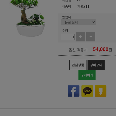
배송비
(무료)
받침대
수량
54,000
옵션 적용가
원
관심상품
장바구니
구매하기