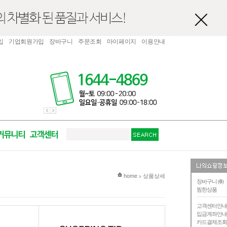
입
기업회원가입
장바구니
주문조회
마이페이지
이용안내
현재 위치
home
상품상세
>
장바구니 (
0
)
찜한상품
고객센터안
입금계좌안
카드결제조