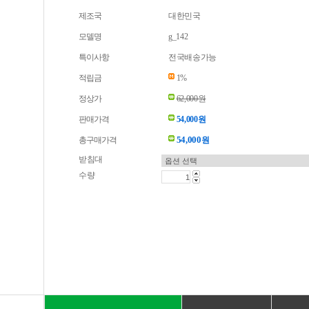
제조국
대한민국
모델명
g_142
특이사항
전국배송가능
적립금
1%
정상가
62,000원
판매가격
54,000원
54,000
총구매가격
원
받침대
수량