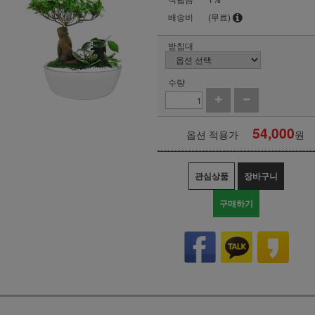
배송비
(무료)
받침대
수량
54,000
옵션 적용가
원
관심상품
장바구니
구매하기