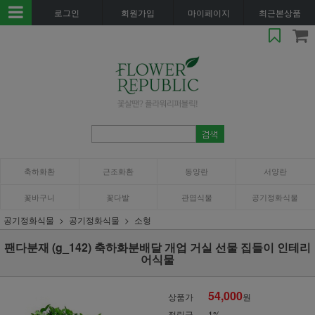
로그인
회원가입
마이페이지
최근본상품
축하화환
근조화환
동양란
서양란
꽃바구니
꽃다발
관엽식물
공기정화식물
공기정화식물
공기정화식물
소형
팬다분재 (g_142) 축하화분배달 개업 거실 선물 집들이 인테리
어식물
54,000
상품가
원
적립금
1%