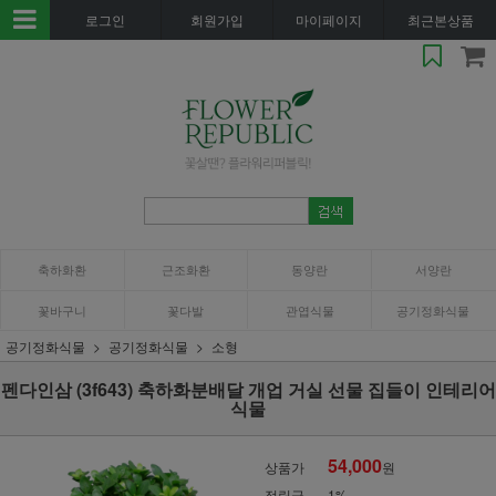
로그인
회원가입
마이페이지
최근본상품
축하화환
근조화환
동양란
서양란
꽃바구니
꽃다발
관엽식물
공기정화식물
공기정화식물
공기정화식물
소형
펜다인삼 (3f643) 축하화분배달 개업 거실 선물 집들이 인테리어
식물
54,000
상품가
원
적립금
1%