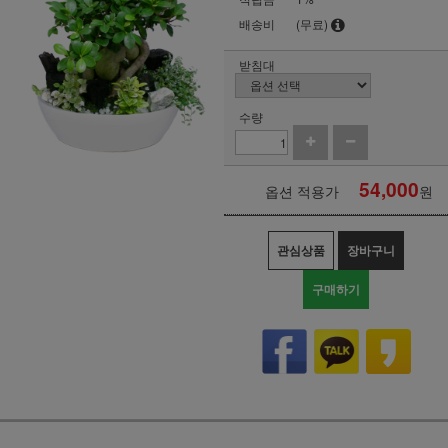
배송비
(무료)
받침대
수량
54,000
옵션 적용가
원
관심상품
장바구니
구매하기