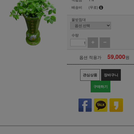
배송비
(무료)
물받침대
수량
59,000
옵션 적용가
원
관심상품
장바구니
구매하기