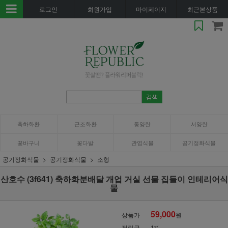
로그인
회원가입
마이페이지
최근본상품
축하화환
근조화환
동양란
서양란
꽃바구니
꽃다발
관엽식물
공기정화식물
공기정화식물
공기정화식물
소형
산호수 (3f641) 축하화분배달 개업 거실 선물 집들이 인테리어식
물
59,000
상품가
원
적립금
1%