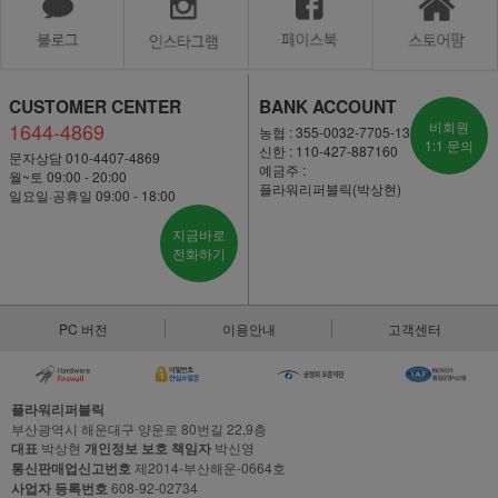
CUSTOMER CENTER
BANK ACCOUNT
1644-4869
비회원
농협 : 355-0032-7705-13
1:1 문의
신한 : 110-427-887160
문자상담 010-4407-4869
예금주 :
월~토 09:00 - 20:00
플라워리퍼블릭(박상현)
일요일·공휴일 09:00 - 18:00
지금바로
전화하기
PC 버전
이용안내
고객센터
플라워리퍼블릭
부산광역시 해운대구 양운로 80번길 22,9층
대표
박상현
개인정보 보호 책임자
박신영
통신판매업신고번호
제2014-부산해운-0664호
사업자 등록번호
608-92-02734