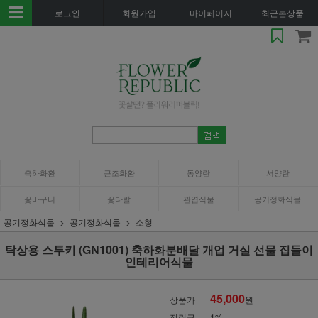
로그인
회원가입
마이페이지
최근본상품
축하화환
근조화환
동양란
서양란
꽃바구니
꽃다발
관엽식물
공기정화식물
공기정화식물
공기정화식물
소형
탁상용 스투키 (GN1001) 축하화분배달 개업 거실 선물 집들이
인테리어식물
45,000
상품가
원
적립금
1%