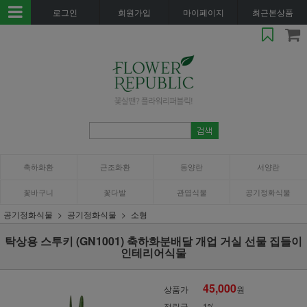
로그인
회원가입
마이페이지
최근본상품
축하화환
근조화환
동양란
서양란
꽃바구니
꽃다발
관엽식물
공기정화식물
공기정화식물
공기정화식물
소형
탁상용 스투키 (GN1001) 축하화분배달 개업 거실 선물 집들이
인테리어식물
45,000
상품가
원
적립금
1%