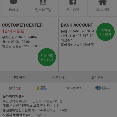
CUSTOMER CENTER
BANK ACCOUNT
1644-4869
비회원
농협 : 355-0032-7705-13
1:1 문의
신한 : 110-427-887160
문자상담 010-4407-4869
예금주 :
월~토 09:00 - 20:00
플라워리퍼블릭(박상현)
일요일·공휴일 09:00 - 18:00
지금바로
전화하기
PC 버전
이용안내
고객센터
플라워리퍼블릭
부산광역시 해운대구 양운로 80번길 22,9층
대표
박상현
개인정보 보호 책임자
박신영
통신판매업신고번호
제2014-부산해운-0664호
사업자 등록번호
608-92-02734