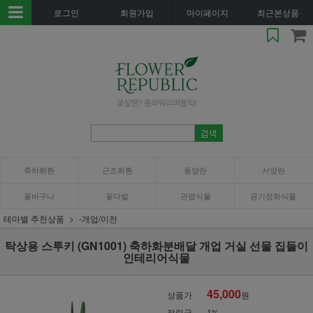
로그인
회원가입
마이페이지
최근본상품
축하화환
근조화환
동양란
서양란
꽃바구니
꽃다발
관엽식물
공기정화식물
테마별 추천상품
-개업/이전
탁상용 스투키 (GN1001) 축하화분배달 개업 거실 선물 집들이
인테리어식물
45,000
상품가
원
적립금
1%