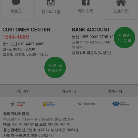
CUSTOMER CENTER
BANK ACCOUNT
1644-4869
비회원
농협 : 355-0032-7705-13
1:1 문의
신한 : 110-427-887160
문자상담 010-4407-4869
예금주 :
월~토 09:00 - 20:00
플라워리퍼블릭(박상현)
일요일·공휴일 09:00 - 18:00
지금바로
전화하기
PC 버전
이용안내
고객센터
플라워리퍼블릭
부산광역시 해운대구 양운로 80번길 22,9층
대표
박상현
개인정보 보호 책임자
박신영
통신판매업신고번호
제2014-부산해운-0664호
사업자 등록번호
608-92-02734