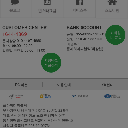
CUSTOMER CENTER
BANK ACCOUNT
1644-4869
비회원
농협 : 355-0032-7705-13
1:1 문의
신한 : 110-427-887160
문자상담 010-4407-4869
예금주 :
월~토 09:00 - 20:00
플라워리퍼블릭(박상현)
일요일·공휴일 09:00 - 18:00
지금바로
전화하기
PC 버전
이용안내
고객센터
플라워리퍼블릭
부산광역시 해운대구 양운로 80번길 22,9층
대표
박상현
개인정보 보호 책임자
박신영
통신판매업신고번호
제2014-부산해운-0664호
사업자 등록번호
608-92-02734