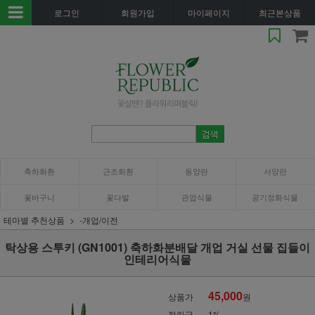
로그인
회원가입
마이페이지
최근본상품
축하화환
근조화환
동양란
서양란
꽃바구니
꽃다발
관엽식물
공기정화식물
테마별 추천상품
-개업/이전
탁상용 스투키 (GN1001) 축하화분배달 개업 거실 선물 집들이
인테리어식물
45,000
상품가
원
적립금
1%