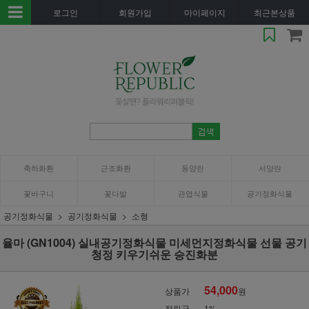
로그인
회원가입
마이페이지
최근본상품
축하화환
근조화환
동양란
서양란
꽃바구니
꽃다발
관엽식물
공기정화식물
공기정화식물
공기정화식물
소형
율마 (GN1004) 실내공기정화식물 미세먼지정화식물 선물 공기
청정 키우기쉬운 승진화분
54,000
상품가
원
적립금
1%