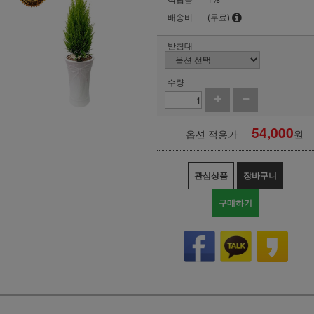
배송비
(무료)
받침대
수량
54,000
옵션 적용가
원
관심상품
장바구니
구매하기