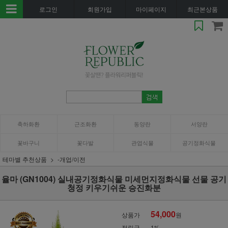
로그인
회원가입
마이페이지
최근본상품
축하화환
근조화환
동양란
서양란
꽃바구니
꽃다발
관엽식물
공기정화식물
테마별 추천상품
-개업/이전
율마 (GN1004) 실내공기정화식물 미세먼지정화식물 선물 공기
청정 키우기쉬운 승진화분
54,000
상품가
원
적립금
1%