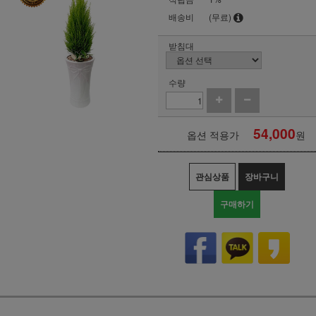
배송비
(무료)
받침대
수량
54,000
옵션 적용가
원
관심상품
장바구니
구매하기