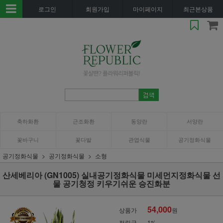
로그인
회원가입
마이페이지
최근본상품
축하화환
근조화환
동양란
서양란
꽃바구니
꽃다발
관엽식물
공기정화식물
공기정화식물
공기정화식물
소형
산세베리아 (GN1005) 실내공기정화식물 미세먼지정화식물 선
물 공기청정 키우기쉬운 승진화분
54,000
상품가
원
적립금
1%