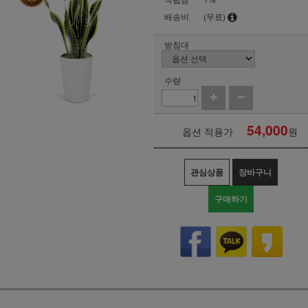
배송비
(무료)
받침대
수량
54,000
옵션 적용가
원
관심상품
장바구니
구매하기