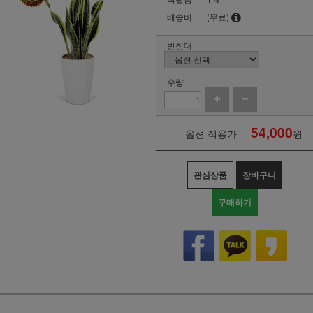
배송비
(무료)
받침대
수량
54,000
옵션 적용가
원
관심상품
장바구니
구매하기