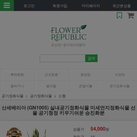
로그인
회원가입
마이페이지
최근본상품
축하화환
근조화환
동양란
서양란
꽃바구니
꽃다발
관엽식물
공기정화식물
공기정화식물
공기정화식물
소형
산세베리아 (GN1005) 실내공기정화식물 미세먼지정화식물 선
물 공기청정 키우기쉬운 승진화분
54,000
상품가
원
적립금
1%