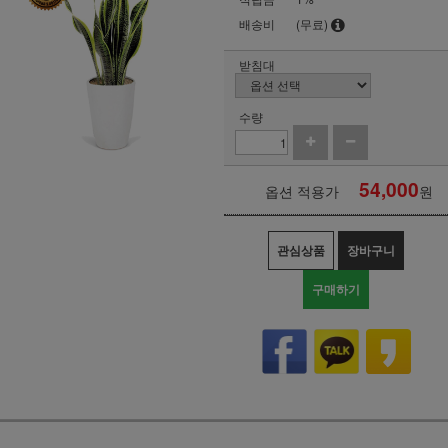
배송비
(무료)
받침대
수량
54,000
옵션 적용가
원
관심상품
장바구니
구매하기