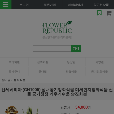
로그인
회원가입
마이페이지
최근본상품
축하화환
근조화환
동양란
서양란
꽃바구니
꽃다발
관엽식물
공기정화식물
실내공기정화식물
산세베리아 (GN1005) 실내공기정화식물 미세먼지정화식물 선
물 공기청정 키우기쉬운 승진화분
54,000
상품가
원
적립금
1%