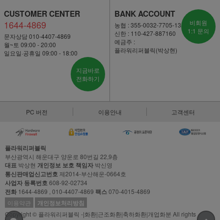
CUSTOMER CENTER
BANK ACCOUNT
1644-4869
비회원
농협 : 355-0032-7705-13
1:1 문의
신한 : 110-427-887160
문자상담 010-4407-4869
예금주 :
월~토 09:00 - 20:00
플라워리퍼블릭(박상현)
일요일·공휴일 09:00 - 18:00
지금바로
전화하기
PC 버전
이용안내
고객센터
플라워리퍼블릭
부산광역시 해운대구 양운로 80번길 22,9층
대표
박상현
개인정보 보호 책임자
박신영
통신판매업신고번호
제2014-부산해운-0664호
사업자 등록번호
608-92-02734
전화
1644-4869 , 010-4407-4869
팩스
070-4015-4869
이용약관
개인정보처리방침
Copyright © 플라워리퍼블릭 -|화환|근조화환|축하화환|개업화분 All rights