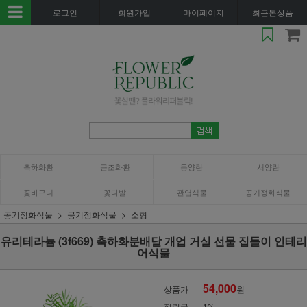
로그인
회원가입
마이페이지
최근본상품
축하화환
근조화환
동양란
서양란
꽃바구니
꽃다발
관엽식물
공기정화식물
공기정화식물
공기정화식물
소형
유리테라늄 (3f669) 축하화분배달 개업 거실 선물 집들이 인테리
어식물
54,000
상품가
원
적립금
1%