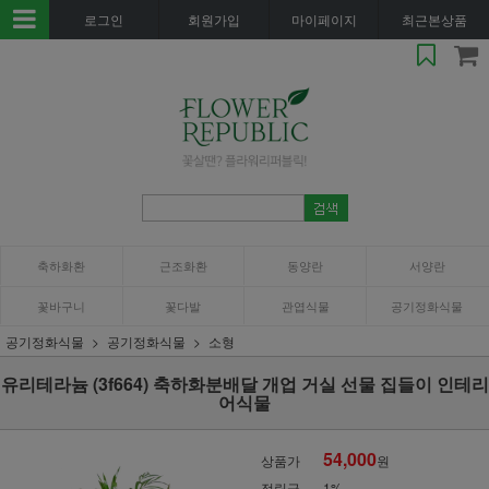
로그인
회원가입
마이페이지
최근본상품
축하화환
근조화환
동양란
서양란
꽃바구니
꽃다발
관엽식물
공기정화식물
공기정화식물
공기정화식물
소형
유리테라늄 (3f664) 축하화분배달 개업 거실 선물 집들이 인테리
어식물
54,000
상품가
원
적립금
1%