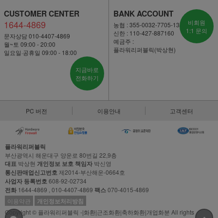
CUSTOMER CENTER
BANK ACCOUNT
1644-4869
비회원
농협 : 355-0032-7705-13
1:1 문의
신한 : 110-427-887160
문자상담 010-4407-4869
예금주 :
월~토 09:00 - 20:00
플라워리퍼블릭(박상현)
일요일·공휴일 09:00 - 18:00
지금바로
전화하기
PC 버전
이용안내
고객센터
플라워리퍼블릭
부산광역시 해운대구 양운로 80번길 22,9층
대표
박상현
개인정보 보호 책임자
박신영
통신판매업신고번호
제2014-부산해운-0664호
사업자 등록번호
608-92-02734
전화
1644-4869 , 010-4407-4869
팩스
070-4015-4869
이용약관
개인정보처리방침
Copyright © 플라워리퍼블릭 -|화환|근조화환|축하화환|개업화분 All rights