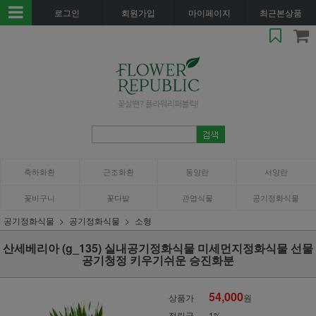
로그인
회원가입
마이페이지
최근본상품
축하화환
근조화환
동양란
서양란
꽃바구니
꽃다발
관엽식물
공기정화식물
공기정화식물
공기정화식물
소형
산세베리아 (g_135) 실내공기정화식물 미세먼지정화식물 선물
공기청정 키우기쉬운 승진화분
54,000
상품가
원
적립금
1%