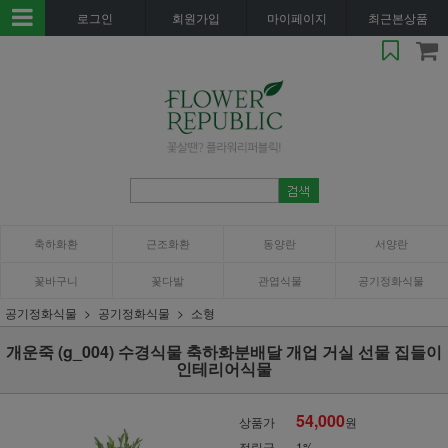
로그인
회원가입
마이페이지
최근본상품
축하화환
근조화환
동양란
서양란
꽃바구니
꽃다발
관엽식물
공기정화식물
공기정화식물
공기정화식물
소형
개운죽 (g_004) 수경식물 축하화분배달 개업 거실 선물 집들이
인테리어식물
54,000
상품가
원
적립금
1%