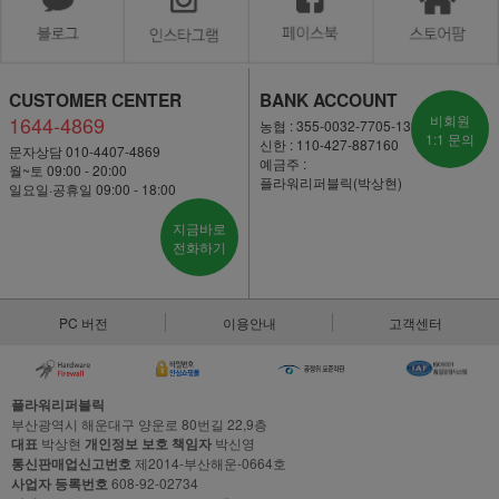
CUSTOMER CENTER
BANK ACCOUNT
1644-4869
비회원
농협 : 355-0032-7705-13
1:1 문의
신한 : 110-427-887160
문자상담 010-4407-4869
예금주 :
월~토 09:00 - 20:00
플라워리퍼블릭(박상현)
일요일·공휴일 09:00 - 18:00
지금바로
전화하기
PC 버전
이용안내
고객센터
플라워리퍼블릭
부산광역시 해운대구 양운로 80번길 22,9층
대표
박상현
개인정보 보호 책임자
박신영
통신판매업신고번호
제2014-부산해운-0664호
사업자 등록번호
608-92-02734