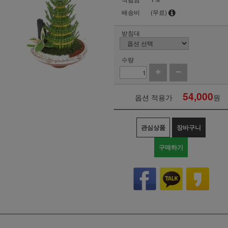
배송비
(무료)
받침대
수량
54,000
옵션 적용가
원
관심상품
장바구니
구매하기