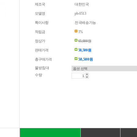
제조국
대한민국
모델명
pb-0513
특이사항
전국배송가능
적립금
1%
정상가
65,000원
판매가격
58,500원
58,500
총구매가격
원
물받침대
수량