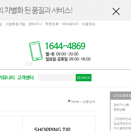
입
기업회원가입
장바구니
주문조회
마이페이지
이용안내
현재 위치
home
상품상세
>
장바구니 (
0
)
찜한상품
고객센터안
입금계좌안
카드결제조