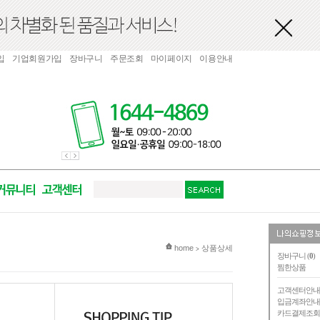
입
기업회원가입
장바구니
주문조회
마이페이지
이용안내
현재 위치
home
상품상세
>
장바구니 (
0
)
찜한상품
고객센터안
입금계좌안
카드결제조