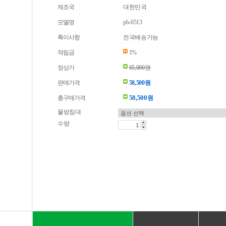
제조국
대한민국
모델명
pb-0513
특이사항
전국배송가능
적립금
1%
정상가
65,000원
판매가격
58,500원
58,500
총구매가격
원
물받침대
수량