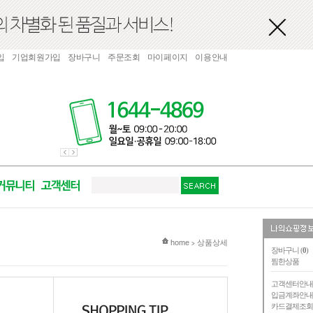
입
기업회원가입
장바구니
주문조회
마이페이지
이용안내
현재 위치
home
상품상세
>
장바구니 (
0
)
찜한상품
고객센터안
입금계좌안
카드결제조