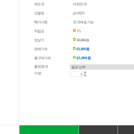
제조국
대한민국
모델명
pb-0629
특이사항
전국배송가능
적립금
1%
정상가
70,000원
판매가격
63,000원
63,000
총구매가격
원
물받침대
수량