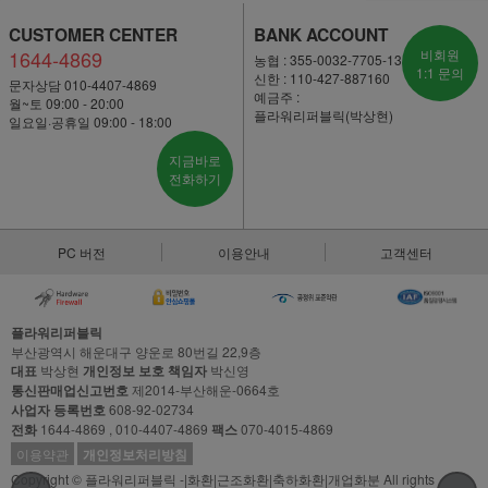
CUSTOMER CENTER
BANK ACCOUNT
1644-4869
비회원
농협 : 355-0032-7705-13
1:1 문의
신한 : 110-427-887160
문자상담 010-4407-4869
예금주 :
월~토 09:00 - 20:00
플라워리퍼블릭(박상현)
일요일·공휴일 09:00 - 18:00
지금바로
전화하기
PC 버전
이용안내
고객센터
플라워리퍼블릭
부산광역시 해운대구 양운로 80번길 22,9층
대표
박상현
개인정보 보호 책임자
박신영
통신판매업신고번호
제2014-부산해운-0664호
사업자 등록번호
608-92-02734
전화
1644-4869 , 010-4407-4869
팩스
070-4015-4869
이용약관
개인정보처리방침
Copyright © 플라워리퍼블릭 -|화환|근조화환|축하화환|개업화분 All rights