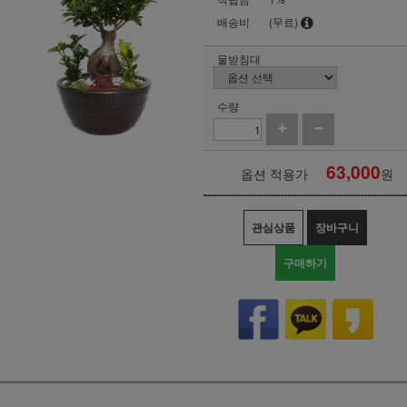
배송비
(무료)
물받침대
수량
63,000
옵션 적용가
원
관심상품
장바구니
구매하기