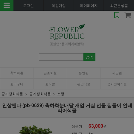
로그인
회원가입
마이페이지
최근본상품
축하화환
근조화환
동양란
서양란
꽃바구니
꽃다발
관엽식물
공기정화식물
공기정화식물
공기정화식물
소형
인삼팬다 (pb-0629) 축하화분배달 개업 거실 선물 집들이 인테
리어식물
63,000
상품가
원
적립금
1%