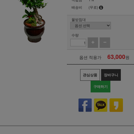
배송비
(무료)
물받침대
수량
63,000
옵션 적용가
원
관심상품
장바구니
구매하기