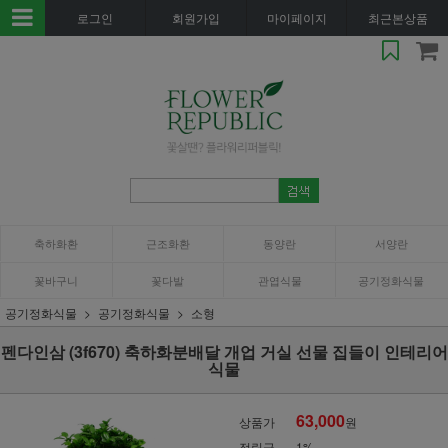
로그인
회원가입
마이페이지
최근본상품
축하화환
근조화환
동양란
서양란
꽃바구니
꽃다발
관엽식물
공기정화식물
공기정화식물
공기정화식물
소형
펜다인삼 (3f670) 축하화분배달 개업 거실 선물 집들이 인테리어
식물
63,000
상품가
원
적립금
1%