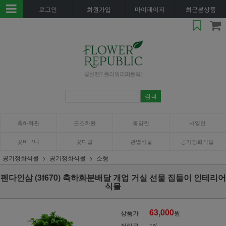
로그인
회원가입
마이페이지
최근본상품
축하화환
근조화환
동양란
서양란
꽃바구니
꽃다발
관엽식물
공기정화식물
공기정화식물
공기정화식물
소형
펜다인삼 (3f670) 축하화분배달 개업 거실 선물 집들이 인테리어
식물
63,000
상품가
원
적립금
1%