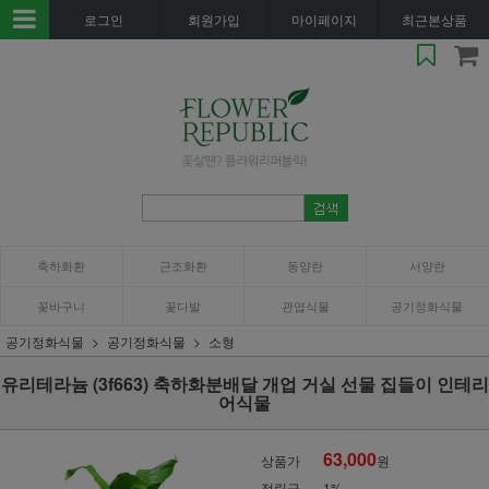
로그인
회원가입
마이페이지
최근본상품
축하화환
근조화환
동양란
서양란
꽃바구니
꽃다발
관엽식물
공기정화식물
공기정화식물
공기정화식물
소형
유리테라늄 (3f663) 축하화분배달 개업 거실 선물 집들이 인테리
어식물
63,000
상품가
원
적립금
1%