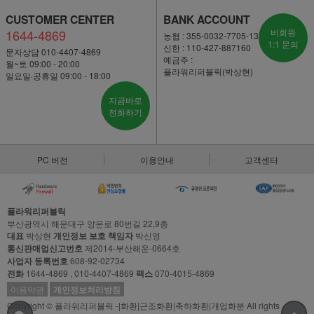
CUSTOMER CENTER
BANK ACCOUNT
1644-4869
비회원
농협 : 355-0032-7705-13
1:1 문의
신한 : 110-427-887160
문자상담 010-4407-4869
예금주 :
월~토 09:00 - 20:00
플라워리퍼블릭(박상현)
일요일·공휴일 09:00 - 18:00
지금바로
전화하기
PC 버전
이용안내
고객센터
플라워리퍼블릭
부산광역시 해운대구 양운로 80번길 22,9층
대표
박상현
개인정보 보호 책임자
박신영
통신판매업신고번호
제2014-부산해운-0664호
사업자 등록번호
608-92-02734
전화
1644-4869 , 010-4407-4869
팩스
070-4015-4869
이용약관
개인정보처리방침
Copyright © 플라워리퍼블릭 -|화환|근조화환|축하화환|개업화분 All rights