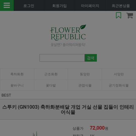
로그인
회원가입
마이페이지
최근본상품
축하화환
근조화환
동양란
서양란
꽃바구니
꽃다발
관엽식물
공기정화식물
BEST
스투키 (GN1003) 축하화분배달 개업 거실 선물 집들이 인테리
어식물
72,000
상품가
원
적립금
1%