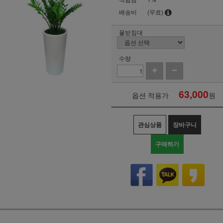
배송비
(무료)
물받침대
수량
63,000
옵션 적용가
원
관심상품
장바구니
구매하기