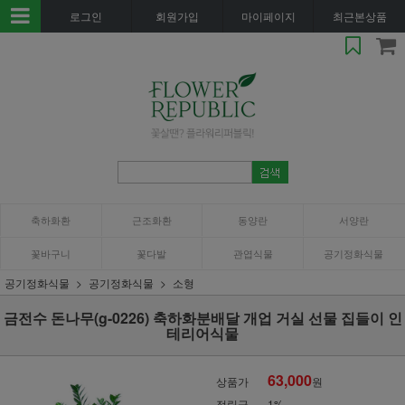
로그인
회원가입
마이페이지
최근본상품
축하화환
근조화환
동양란
서양란
꽃바구니
꽃다발
관엽식물
공기정화식물
공기정화식물
공기정화식물
소형
금전수 돈나무(g-0226) 축하화분배달 개업 거실 선물 집들이 인
테리어식물
63,000
상품가
원
적립금
1%