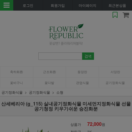
로그인
회원가입
마이페이지
최근본상품
축하화환
근조화환
동양란
서양란
꽃바구니
꽃다발
관엽식물
공기정화식물
공기정화식물
공기정화식물
소형
산세베리아 (g_115) 실내공기정화식물 미세먼지정화식물 선물
공기청정 키우기쉬운 승진화분
72,000
상품가
원
적립금
1%