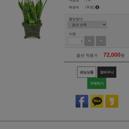
배송비
(무료)
물받침대
수량
72,000
옵션 적용가
원
관심상품
장바구니
구매하기