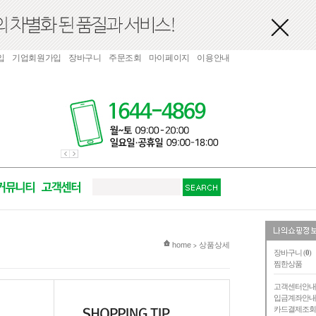
입
기업회원가입
장바구니
주문조회
마이페이지
이용안내
현재 위치
home
상품상세
>
장바구니 (
0
)
찜한상품
고객센터안
입금계좌안
카드결제조