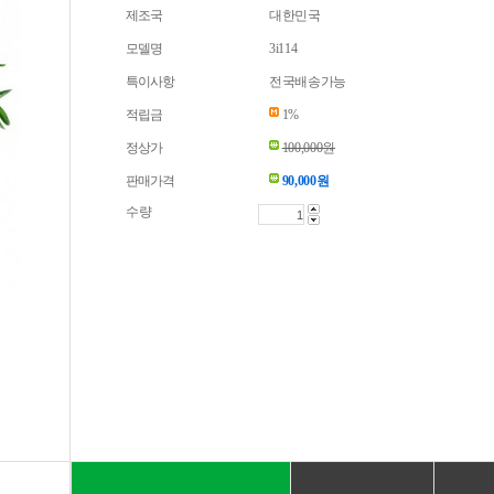
제조국
대한민국
모델명
3i114
특이사항
전국배송가능
적립금
1%
정상가
100,000원
판매가격
90,000
원
수량