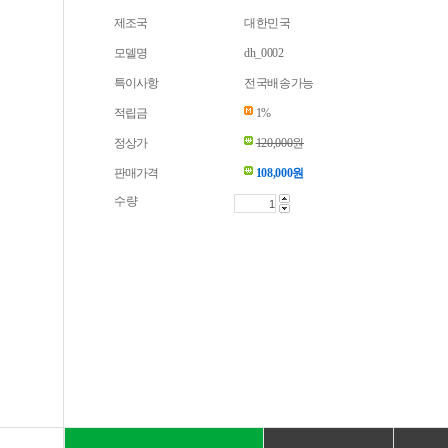
제조국
대한민국
모델명
dh_0002
특이사항
전국배송가능
적립금
1%
정상가
120,000원
판매가격
108,000
원
수량