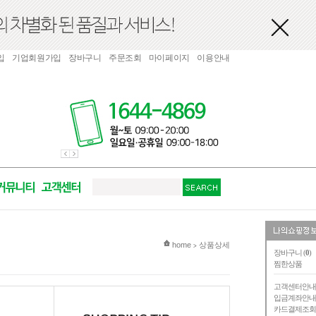
입
기업회원가입
장바구니
주문조회
마이페이지
이용안내
현재 위치
home
상품상세
>
장바구니 (
0
)
찜한상품
고객센터안
입금계좌안
카드결제조