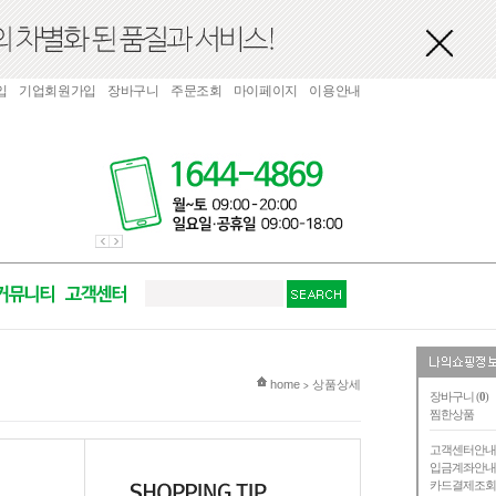
입
기업회원가입
장바구니
주문조회
마이페이지
이용안내
현재 위치
home
상품상세
>
장바구니 (
0
)
찜한상품
고객센터안
입금계좌안
카드결제조