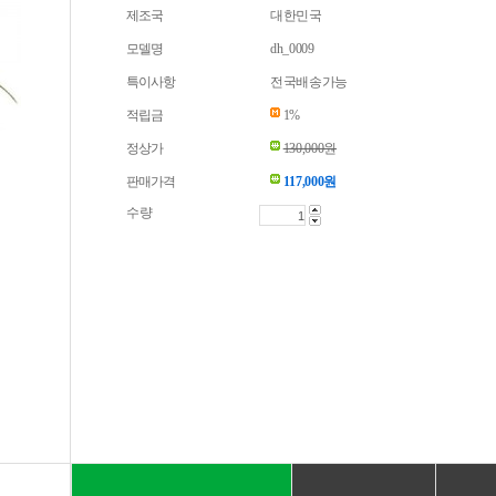
제조국
대한민국
모델명
dh_0009
특이사항
전국배송가능
적립금
1%
정상가
130,000원
판매가격
117,000
원
수량