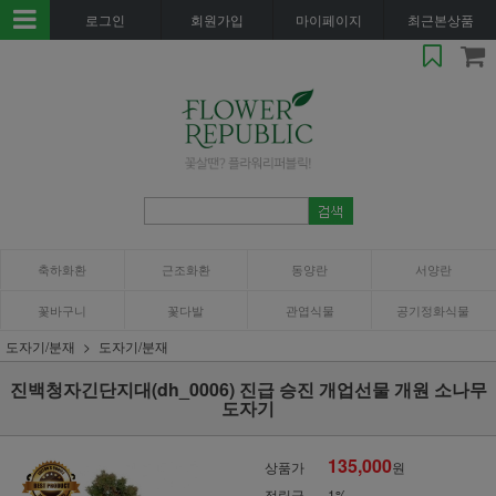
로그인
회원가입
마이페이지
최근본상품
축하화환
근조화환
동양란
서양란
꽃바구니
꽃다발
관엽식물
공기정화식물
도자기/분재
도자기/분재
진백청자긴단지대(dh_0006) 진급 승진 개업선물 개원 소나무
도자기
135,000
상품가
원
적립금
1%