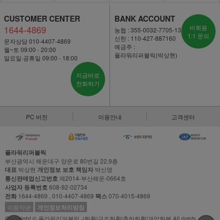
CUSTOMER CENTER
BANK ACCOUNT
1644-4869
비회원
농협 : 355-0032-7705-13
1:1 문의
신한 : 110-427-887160
문자상담 010-4407-4869
예금주 :
월~토 09:00 - 20:00
플라워리퍼블릭(박상현)
일요일·공휴일 09:00 - 18:00
지금바로
전화하기
PC 버전
이용안내
고객센터
플라워리퍼블릭
부산광역시 해운대구 양운로 80번길 22,9층
대표
박상현
개인정보 보호 책임자
박신영
통신판매업신고번호
제2014-부산해운-0664호
사업자 등록번호
608-92-02734
전화
1644-4869 , 010-4407-4869
팩스
070-4015-4869
이용약관
개인정보처리방침
Copyright © 플라워리퍼블릭 -|화환|근조화환|축하화환|개업화분 All rights