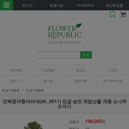
로그인
회원가입
마이페이지
최근본상품
축하화환
근조화환
동양란
서양란
꽃바구니
꽃다발
관엽식물
공기정화식물
도자기/분재
도자기/분재
진백청자항아리대(dh_0011) 진급 승진 개업선물 개원 소나무
도자기
198,000
상품가
원
적립금
1%