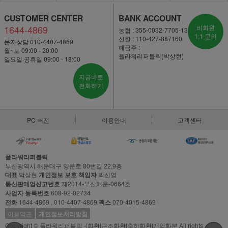
CUSTOMER CENTER
BANK ACCOUNT
1644-4869
비회원
농협 : 355-0032-7705-13
1:1 문의
신한 : 110-427-887160
문자상담 010-4407-4869
예금주 :
월~토 09:00 - 20:00
플라워리퍼블릭(박상현)
일요일·공휴일 09:00 - 18:00
지금바로
전화하기
PC 버전
이용안내
고객센터
플라워리퍼블릭
부산광역시 해운대구 양운로 80번길 22,9층
대표
박상현
개인정보 보호 책임자
박신영
통신판매업신고번호
제2014-부산해운-0664호
사업자 등록번호
608-92-02734
전화
1644-4869 , 010-4407-4869
팩스
070-4015-4869
이용약관
개인정보처리방침
Copyright © 플라워리퍼블릭 -|화환|근조화환|축하화환|개업화분 All rights