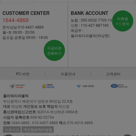
CUSTOMER CENTER
BANK ACCOUNT
1644-4869
비회원
농협 : 355-0032-7705-13
1:1 문의
신한 : 110-427-887160
문자상담 010-4407-4869
예금주 :
월~토 09:00 - 20:00
플라워리퍼블릭(박상현)
일요일·공휴일 09:00 - 18:00
지금바로
전화하기
PC 버전
이용안내
고객센터
플라워리퍼블릭
부산광역시 해운대구 양운로 80번길 22,9층
대표
박상현
개인정보 보호 책임자
박신영
통신판매업신고번호
제2014-부산해운-0664호
사업자 등록번호
608-92-02734
전화
1644-4869 , 010-4407-4869
팩스
070-4015-4869
이용약관
개인정보처리방침