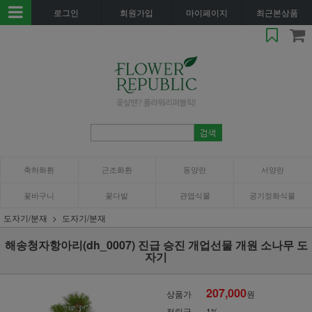
로그인
회원가입
마이페이지
최근본상품
축하화환
근조화환
동양란
서양란
꽃바구니
꽃다발
관엽식물
공기정화식물
도자기/분재
도자기/분재
해송청자항아리(dh_0007) 진급 승진 개업선물 개원 소나무 도
자기
207,000
상품가
원
적립금
1%