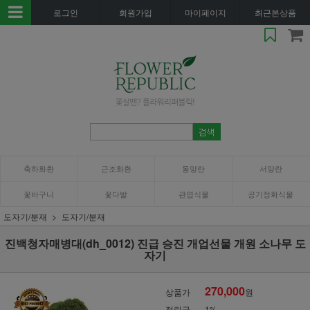
로그인
회원가입
마이페이지
최근본상품
축하화환
근조화환
동양란
서양란
꽃바구니
꽃다발
관엽식물
공기정화식물
도자기/분재
도자기/분재
진백청자매병대(dh_0012) 진급 승진 개업선물 개원 소나무 도
자기
270,000
상품가
원
적립금
1%