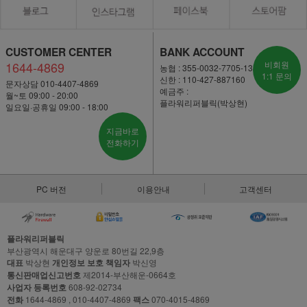
CUSTOMER CENTER
BANK ACCOUNT
1644-4869
비회원
농협 : 355-0032-7705-13
1:1 문의
신한 : 110-427-887160
문자상담 010-4407-4869
예금주 :
월~토 09:00 - 20:00
플라워리퍼블릭(박상현)
일요일·공휴일 09:00 - 18:00
지금바로
전화하기
PC 버전
이용안내
고객센터
플라워리퍼블릭
부산광역시 해운대구 양운로 80번길 22,9층
대표
박상현
개인정보 보호 책임자
박신영
통신판매업신고번호
제2014-부산해운-0664호
사업자 등록번호
608-92-02734
전화
1644-4869 , 010-4407-4869
팩스
070-4015-4869