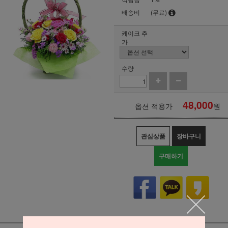
배송비
(무료)
케이크 추
가
수량
48,000
옵션 적용가
원
관심상품
장바구니
구매하기