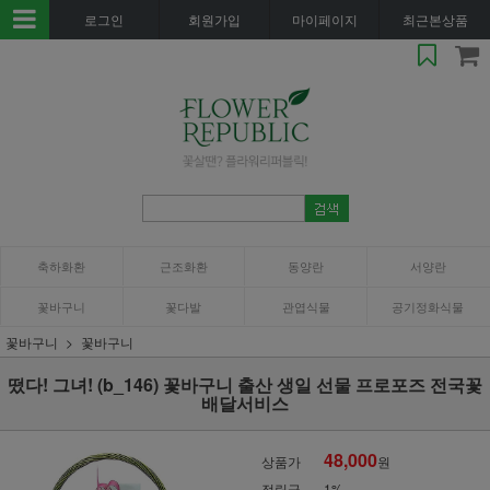
로그인
회원가입
마이페이지
최근본상품
축하화환
근조화환
동양란
서양란
꽃바구니
꽃다발
관엽식물
공기정화식물
꽃바구니
꽃바구니
떴다! 그녀! (b_146) 꽃바구니 출산 생일 선물 프로포즈 전국꽃
배달서비스
48,000
상품가
원
적립금
1%