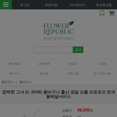
로그인
회원가입
마이페이지
최근본상품
축하화환
근조화환
동양란
서양란
꽃바구니
꽃다발
관엽식물
공기정화식물
꽃바구니
꽃바구니
깜찍한 그녀 (b_0048) 꽃바구니 출산 생일 선물 프로포즈 전국
꽃배달서비스
48,000
상품가
원
적립금
1%