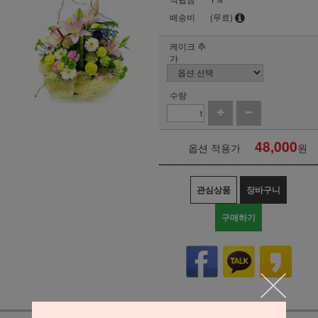
배송비
(무료)
케이크 추
가
수량
48,000
옵션 적용가
원
관심상품
장바구니
구매하기