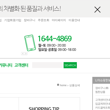
입
기업회원가입
장바구니
주문조회
마이페이지
이용안내
현재 위치
home
상품상세
>
장바구니 (
0
)
찜한상품
고객센터안
입금계좌안
카드결제조