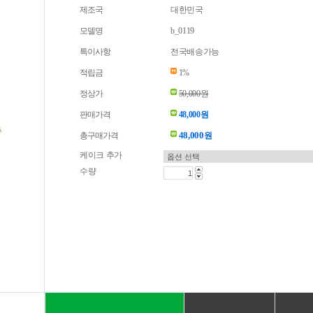
제조국
대한민국
모델명
b_0119
특이사항
전국배송가능
적립금
1%
정상가
50,000원
판매가격
48,000원
48,000
총구매가격
원
케이크 추가
수량