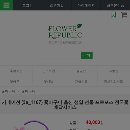
로그인
회원가입
마이페이지
최근본상품
축하화환
근조화환
동양란
서양란
꽃바구니
꽃다발
관엽식물
공기정화식물
꽃바구니
꽃바구니
카네이션 (3a_1187) 꽃바구니 출산 생일 선물 프로포즈 전국꽃
배달서비스
48,000
상품가
원
적립금
1%