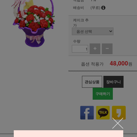
배송비
(무료)
케이크 추
가
수량
48,000
옵션 적용가
원
관심상품
장바구니
구매하기