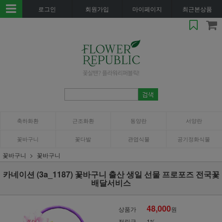
로그인
회원가입
마이페이지
최근본상품
축하화환
근조화환
동양란
서양란
꽃바구니
꽃다발
관엽식물
공기정화식물
꽃바구니
꽃바구니
카네이션 (3a_1187) 꽃바구니 출산 생일 선물 프로포즈 전국꽃
배달서비스
48,000
상품가
원
적립금
1%