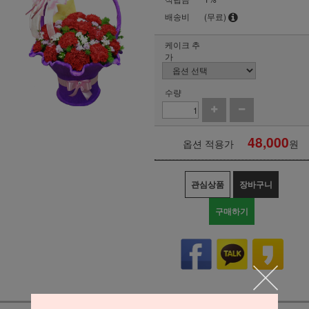
배송비
(무료)
케이크 추
가
수량
48,000
옵션 적용가
원
관심상품
장바구니
구매하기