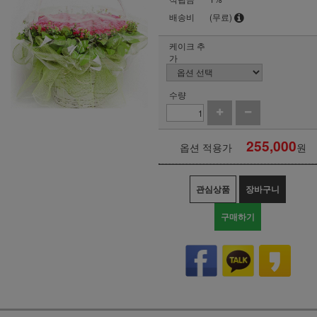
배송비
(무료)
케이크 추
가
수량
255,000
옵션 적용가
원
관심상품
장바구니
구매하기