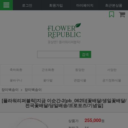
로그인
회원가입
마이페이지
최근본상품
축하화환
근조화환
동양란
서양란
꽃바구니
꽃다발
관엽식물
공기정화식물
장미백송이
장미백송이
[플라워리퍼블릭]지금 이순간-2(pb_0625)[꽃배달/생일꽃배달/
전국꽃배달/당일배송/프로포즈/기념일]
255,000
상품가
원
적립금
1%