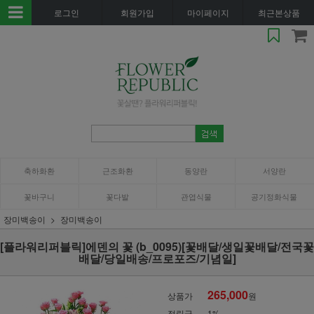
로그인
회원가입
마이페이지
최근본상품
축하화환
근조화환
동양란
서양란
꽃바구니
꽃다발
관엽식물
공기정화식물
장미백송이
장미백송이
[플라워리퍼블릭]에덴의 꽃 (b_0095)[꽃배달/생일꽃배달/전국꽃
배달/당일배송/프로포즈/기념일]
265,000
상품가
원
적립금
1%