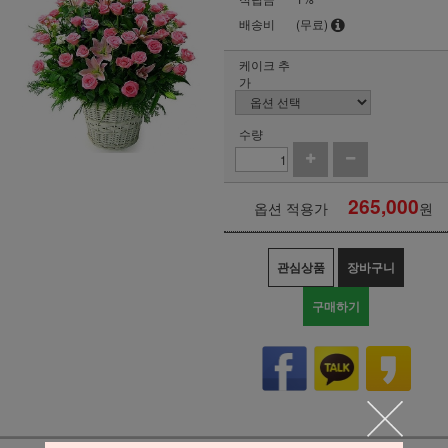
배송비
(무료)
케이크 추
가
수량
265,000
옵션 적용가
원
관심상품
장바구니
구매하기