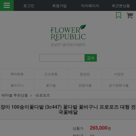
로그인
회원가입
마이페이지
최근본상품
축하화환
근조화환
동양란
서양란
꽃바구니
꽃다발
관엽식물
공기정화식물
테마별 추천상품
-프로포즈
장미 100송이꽃다발 (3c447) 꽃다발 꽃바구니 프로포즈 대형 전
국꽃배달
265,000
상품가
원
적립금
1%