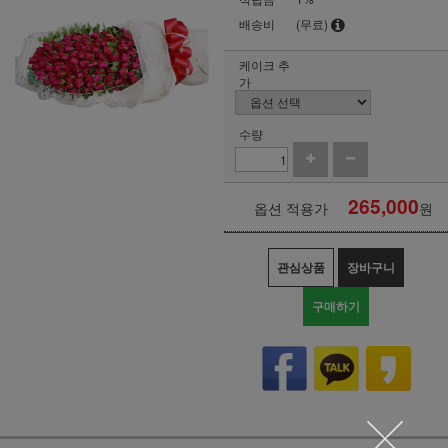
배송비
(무료)
케이크 추
가
수량
265,000
옵션 적용가
원
관심상품
장바구니
구매하기