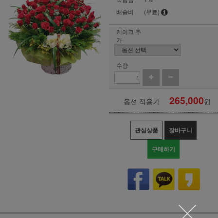
배송비
(무료)
케이크 추
가
수량
265,000
옵션 적용가
원
관심상품
장바구니
구매하기