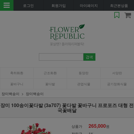
로그인
회원가입
마이페이지
최근본상품
축하화환
근조화환
동양란
서양란
꽃바구니
꽃다발
관엽식물
공기정화식물
장미백송이
장미백송이
장미 100송이꽃다발 (3a707) 꽃다발 꽃바구니 프로포즈 대형 전
국꽃배달
265,000
상품가
원
적립금
1%