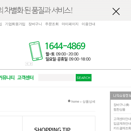
입
기업회원가입
장바구니
주문조회
마이페이지
이용안내
현재 위치
home
상품상세
>
장바구니 (
0
)
찜한상품
고객센터안
입금계좌안
카드결제조