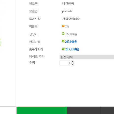
제조국
대한민국
모델명
pb-0526
특이사항
전국당일배송
적립금
1%
정상가
277,000원
판매가격
265,000원
265,000
총구매가격
원
케이크 추가
수량