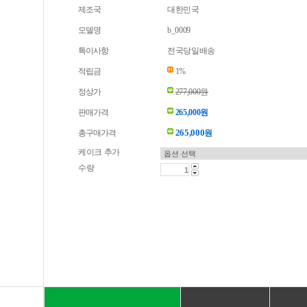
제조국
대한민국
모델명
b_0009
특이사항
전국당일배송
적립금
1%
정상가
277,000원
판매가격
265,000원
265,000
총구매가격
원
케이크 추가
수량