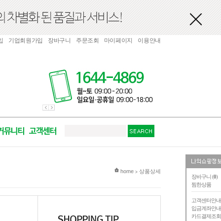
입
기업회원가입
장바구니
주문조회
마이페이지
이용안내
현재 위치
home
상품상세
>
장바구니 (
0
)
찜한상품
고객센터안
입금계좌안
카드결제조